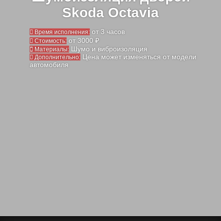
Skoda Octavia
от 3 часов
Время исполнения:
от 3000 ₽
Стоимость:
Шумо и виброизоляция
Материалы:
Цена может изменяться от модели
Дополнительно:
автомобиля