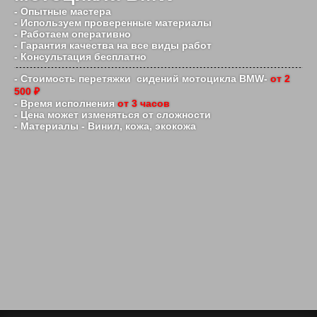
- Опытные мастера
- Используем проверенные материалы
- Работаем оперативно
- Гарантия качества на все виды работ
- Консультация бесплатно
- Стоимость перетяжки сидений мотоцикла BMW-
от 2
500 ₽
- Время исполнения
от 3 часов
- Цена может изменяться от сложности
- Материалы - Винил, кожа, экокожа