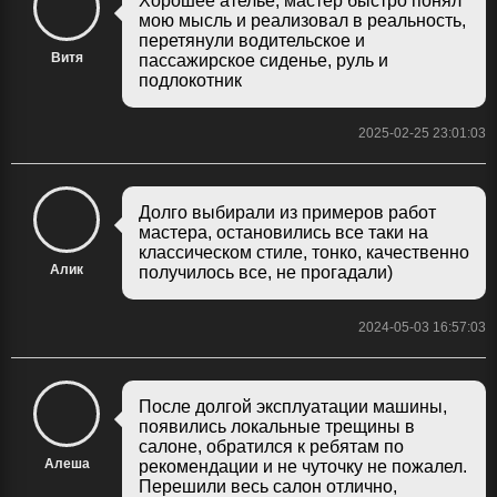
Хорошее ателье, мастер быстро понял
мою мысль и реализовал в реальность,
перетянули водительское и
Витя
пассажирское сиденье, руль и
подлокотник
2025-02-25 23:01:03
Долго выбирали из примеров работ
мастера, остановились все таки на
классическом стиле, тонко, качественно
Алик
получилось все, не прогадали)
2024-05-03 16:57:03
После долгой эксплуатации машины,
появились локальные трещины в
салоне, обратился к ребятам по
Алеша
рекомендации и не чуточку не пожалел.
Перешили весь салон отлично,