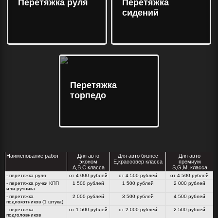
Перетяжка руля
Перетяжка
сидений
Перетяжка
торпедо
Наименование работ
Для авто
Для авто бизнес
Для авто
эконом
E,крассовер класса
премиум
A,B.C класса
S,G,M, класса
- перетяжка руля
от 4 000 рублей
от 4 500 рублей
от 4 500 рублей
- перетяжка ручки КПП
1 500 рублей
1 500 рублей
2 000 рублей
или ручника
- перетяжка
2 000 рублей
3 500 рублей
4 500 рублей
подлокотников (1 штука)
- перетяжка
от 1 500 рублей
от 2 000 рублей
2 500 рублей
подголовников