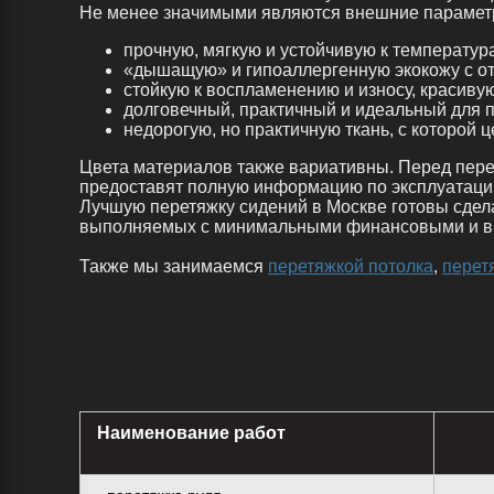
Не менее значимыми являются внешние параметры,
прочную, мягкую и устойчивую к температур
«дышащую» и гипоаллергенную экокожу с о
стойкую к воспламенению и износу, красиву
долговечный, практичный и идеальный для п
недорогую, но практичную ткань, с которой
Цвета материалов также вариативны. Перед пере
предоставят полную информацию по эксплуатации
Лучшую перетяжку сидений в Москве готовы сде
выполняемых с минимальными финансовыми и в
Также мы занимаемся
перетяжкой потолка
,
перет
Наименование работ