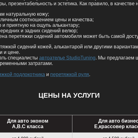
 презентабельность и эстетика. Как правило, в качестве
ам натуральную кожу;
тличным соотношением цены и качества;
ю и приятную на ощупь алькантару;
ередних и задних сидений велюр;
 цена перетяжки сидений автомобиля может быть самой дост
тяжкой сидений кожей, алькантарой или другими вариантам
 и цене.
лать специалисты
автоателье StudioTuning
. Мы предлагаем ш
ременными затратами.
яжкой подлокотника
и
перетяжкой руля
.
ЦЕНЫ НА УСЛУГИ
Для авто эконом
Для авто бизне
A,B.C класса
E,крассовер клас