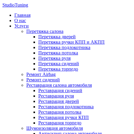
StudioTuning
Главная
О нас
Услуги
Перетяжка салона
Перетяжка дверей
Перетяжка ручки КПП и АКПП
Перетяжка подлокотника
Перетяжка потолка
Перетяжка руля
Перетяжка сидений
Перетяжка торпедо
Ремонт Airbag
Ремонт сидений
Реставрация салона автомобиля
Реставрация сидений
Реставрация руля
Реставрация дверей
Реставрация подлокотника
Реставрация потолка
Реставрация ручки КПП
Реставрация торпедо
Шумоизоляция автомобиля
Антискрип салона автомобиля