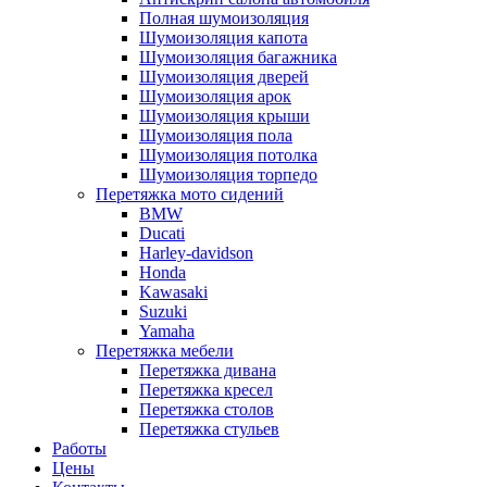
Полная шумоизоляция
Шумоизоляция капота
Шумоизоляция багажника
Шумоизоляция дверей
Шумоизоляция арок
Шумоизоляция крыши
Шумоизоляция пола
Шумоизоляция потолка
Шумоизоляция торпедо
Перетяжка мото сидений
BMW
Ducati
Harley-davidson
Honda
Kawasaki
Suzuki
Yamaha
Перетяжка мебели
Перетяжка дивана
Перетяжка кресел
Перетяжка столов
Перетяжка стульев
Работы
Цены