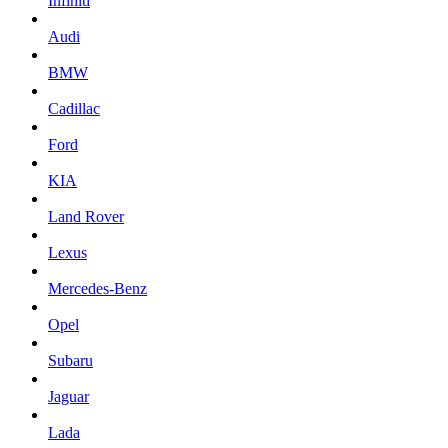
Infiniti
Audi
BMW
Cadillac
Ford
KIA
Land Rover
Lexus
Mercedes-Benz
Opel
Subaru
Jaguar
Lada