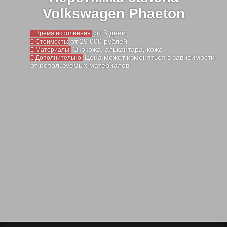
Volkswagen Phaeton
от 3 дней
Время исполнения:
от 29 000 рублей
Стоимость:
Экокожа, алькантара, кожа
Материалы:
Цена может изменяться в зависимости
Дополнительно:
от используемых материалов