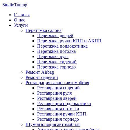
StudioTuning
Главная
О нас
Услуги
Перетяжка салона
Перетяжка дверей
Перетяжка ручки КПП и АКПП
Перетяжка подлокотника
Перетяжка потолка
Перетяжка руля
Перетяжка сидений
Перетяжка торпедо
Ремонт Airbag
Ремонт сидений
Реставрация салона автомобиля
Реставрация сидений
Реставрация руля
Реставрация дверей
Реставрация подлокотника
Реставрация потолка
Реставрация ручки КПП
Реставрация торпедо
Шумоизоляция автомобиля
Антискрип салона автомобиля