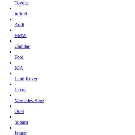
Toyota
Infiniti
Audi
BMW
Cadillac
Ford
KIA
Land Rover
Lexus
Mercedes-Benz
Opel
Subaru
Jaguar