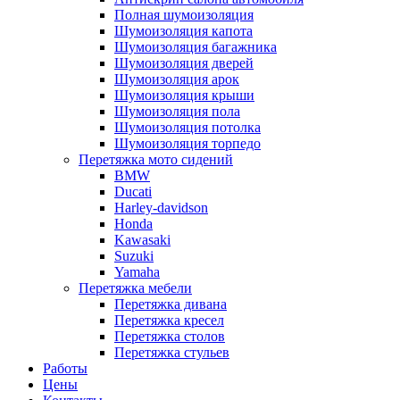
Полная шумоизоляция
Шумоизоляция капота
Шумоизоляция багажника
Шумоизоляция дверей
Шумоизоляция арок
Шумоизоляция крыши
Шумоизоляция пола
Шумоизоляция потолка
Шумоизоляция торпедо
Перетяжка мото сидений
BMW
Ducati
Harley-davidson
Honda
Kawasaki
Suzuki
Yamaha
Перетяжка мебели
Перетяжка дивана
Перетяжка кресел
Перетяжка столов
Перетяжка стульев
Работы
Цены