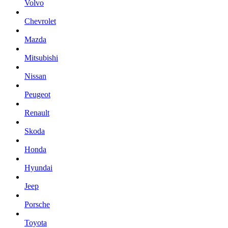
Volvo
Chevrolet
Mazda
Mitsubishi
Nissan
Peugeot
Renault
Skoda
Honda
Hyundai
Jeep
Porsche
Toyota