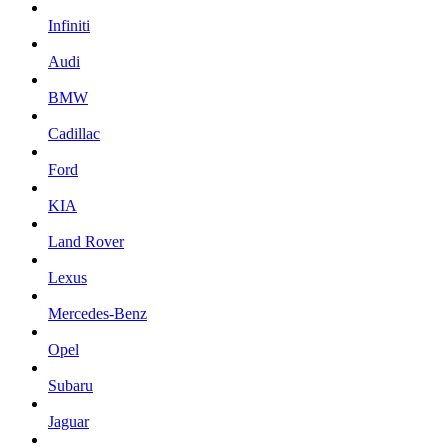
Infiniti
Audi
BMW
Cadillac
Ford
KIA
Land Rover
Lexus
Mercedes-Benz
Opel
Subaru
Jaguar