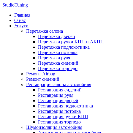
StudioTuning
Главная
О нас
Услуги
Перетяжка салона
Перетяжка дверей
Перетяжка ручки КПП и АКПП
Перетяжка подлокотника
Перетяжка потолка
Перетяжка руля
Перетяжка сидений
Перетяжка торпедо
Ремонт Airbag
Ремонт сидений
Реставрация салона автомобиля
Реставрация сидений
Реставрация руля
Реставрация дверей
Реставрация подлокотника
Реставрация потолка
Реставрация ручки КПП
Реставрация торпедо
Шумоизоляция автомобиля
Антискрип салона автомобиля