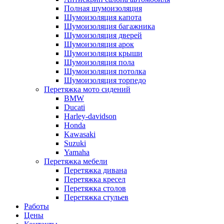
Полная шумоизоляция
Шумоизоляция капота
Шумоизоляция багажника
Шумоизоляция дверей
Шумоизоляция арок
Шумоизоляция крыши
Шумоизоляция пола
Шумоизоляция потолка
Шумоизоляция торпедо
Перетяжка мото сидений
BMW
Ducati
Harley-davidson
Honda
Kawasaki
Suzuki
Yamaha
Перетяжка мебели
Перетяжка дивана
Перетяжка кресел
Перетяжка столов
Перетяжка стульев
Работы
Цены