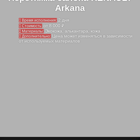
Arkana
2 дня
Время исполнения:
от 8 000 ₽
Стоимость:
Экокожа, алькантара, кожа
Материалы:
Цена может изменяться в зависимости
Дополнительно:
от используемых материалов