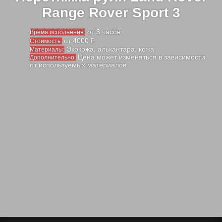
Range Rover Sport 3
от 3 часов
Время исполнения:
от 4000 ₽
Стоимость:
Экокожа, алькантара, кожа
Материалы:
Цена может изменяться в зависимости
Дополнительно:
от используемых материалов