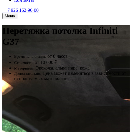
Контакты
+7 926 162-96-00
Меню
Перетяжка потолка Infiniti
G37
от 8 часов
Время исполнения:
от 10 000 ₽
Стоимость:
Экокожа, алькантара, кожа
Материалы:
Цена может изменяться в зависимости от
Дополнительно:
используемых материалов