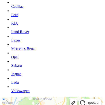
Cadillac
Ford
KIA
Land Rover
Lexus
Mercedes-Benz
Opel
Subaru
Jaguar
Lada
Volkswagen