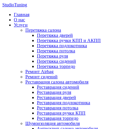
StudioTuning
Главная
О нас
Услуги
Перетяжка салона
Перетяжка дверей
Перетяжка ручки КПП и АКПП
Перетяжка подлокотника
Перетяжка потолка
Перетяжка руля
Перетяжка сидений
Перетяжка торпедо
Ремонт Airbag
Ремонт сидений
Реставрация салона автомобиля
Реставрация сидений
Реставрация руля
Реставрация дверей
Реставрация подлокотника
Реставрация потолка
Реставрация ручки КПП
Реставрация торпедо
Шумоизоляция автомобиля
Антискрип салона автомобиля