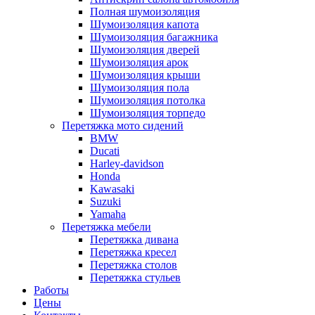
Полная шумоизоляция
Шумоизоляция капота
Шумоизоляция багажника
Шумоизоляция дверей
Шумоизоляция арок
Шумоизоляция крыши
Шумоизоляция пола
Шумоизоляция потолка
Шумоизоляция торпедо
Перетяжка мото сидений
BMW
Ducati
Harley-davidson
Honda
Kawasaki
Suzuki
Yamaha
Перетяжка мебели
Перетяжка дивана
Перетяжка кресел
Перетяжка столов
Перетяжка стульев
Работы
Цены