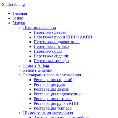
StudioTuning
Главная
О нас
Услуги
Перетяжка салона
Перетяжка дверей
Перетяжка ручки КПП и АКПП
Перетяжка подлокотника
Перетяжка потолка
Перетяжка руля
Перетяжка сидений
Перетяжка торпедо
Ремонт Airbag
Ремонт сидений
Реставрация салона автомобиля
Реставрация сидений
Реставрация руля
Реставрация дверей
Реставрация подлокотника
Реставрация потолка
Реставрация ручки КПП
Реставрация торпедо
Шумоизоляция автомобиля
Антискрип салона автомобиля