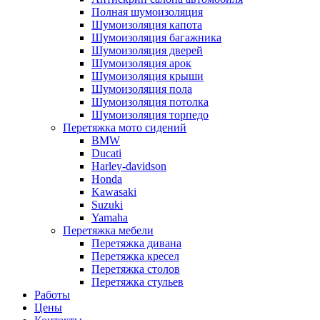
Полная шумоизоляция
Шумоизоляция капота
Шумоизоляция багажника
Шумоизоляция дверей
Шумоизоляция арок
Шумоизоляция крыши
Шумоизоляция пола
Шумоизоляция потолка
Шумоизоляция торпедо
Перетяжка мото сидений
BMW
Ducati
Harley-davidson
Honda
Kawasaki
Suzuki
Yamaha
Перетяжка мебели
Перетяжка дивана
Перетяжка кресел
Перетяжка столов
Перетяжка стульев
Работы
Цены