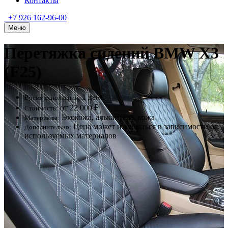
Контакты
+7 926 162-96-00
Меню
Перетяжка сидений BMW X3
(F25)
1 день
Время исполнения:
от 22 000 ₽
Стоимость:
Экокожа, алькантара, кожа
Материалы:
Цена может изменяться в зависимости от
Дополнительно:
используемых материалов