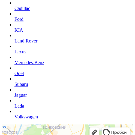
Cadillac
Ford
KIA
Land Rover
Lexus
Mercedes-Benz
Opel
Subaru
Jaguar
Lada
Volkswagen