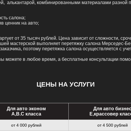
ей, алькантарой, комбинированными материалами разной п
сть салона;
в ценник на авто;
ртует от 35 тысяч рублей. Цена зависит от сложности, сро
ашей мастерской выполняет перетяжку салона Мерседес-Бе
аказчика, поэтому перетяжка салона осуществляется с учет
вы можете в любое время, а бесплатные консультации помо
ЦЕНЫ НА УСЛУГИ
Для авто эконом
Для авто бизне
A,B.C класса
E,крассовер клас
от 4 000 рублей
от 4 500 рублей