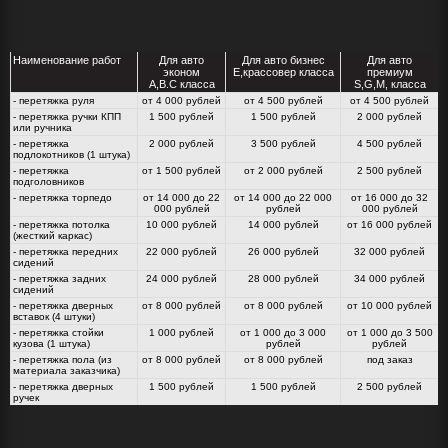
Наименование работ
Для авто
Для авто бизнес
Для авто
эконом
E,крассовер класса
премиум
A,B.C класса
S,G,M, класса
- перетяжка руля
от 4 000 рублей
от 4 500 рублей
от 4 500 рублей
- перетяжка ручки КПП
1 500 рублей
1 500 рублей
2 000 рублей
или ручника
- перетяжка
2 000 рублей
3 500 рублей
4 500 рублей
подлокотников (1 штука)
- перетяжка
от 1 500 рублей
от 2 000 рублей
2 500 рублей
подголовников
- перетяжка торпедо
от 14 000 до 22
от 14 000 до 22 000
от 16 000 до 32
000 рублей
рублей
000 рублей
- перетяжка потолка
10 000 рублей
14 000 рублей
от 16 000 рублей
(жесткий каркас)
- перетяжка передних
22 000 рублей
26 000 рублей
32 000 рублей
сидений
- перетяжка задних
24 000 рублей
28 000 рублей
34 000 рублей
сидений
- перетяжка дверных
от 8 000 рублей
от 8 000 рублей
от 10 000 рублей
вставок (4 штуки)
- перетяжка стойки
1 000 рублей
от 1 000 до 3 000
от 1 000 до 3 500
кузова (1 штука)
рублей
рублей
- перетяжка пола (из
от 8 000 рублей
от 8 000 рублей
под заказ
материала заказчика)
- перетяжка дверных
1 500 рублей
1 500 рублей
2 500 рублей
ручек